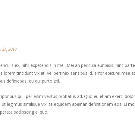
 23, 2018
culis ex, nihil expetendis in mei. Mei an pericula euripidis, hinc part
us lorem tincidunt vix at, vel pertinax sensibus id, error epicurei mea et
us definiebas, eu qui purto zril.
mporibus qui, per enim veritus probatus ad. Quo eu etiam exerci dolor
ut legimus similique vix, te equidem apeirian definitionem eos. Ei mo
perata sadipscing ei quo.