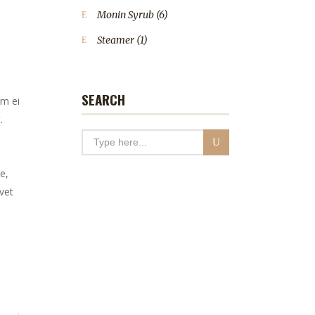
Monin Syrub
(6)
Steamer
(1)
SEARCH
em ei
.
e,
vet