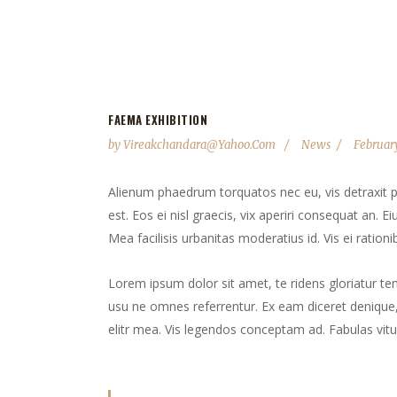
FAEMA EXHIBITION
by
Vireakchandara@yahoo.com
News
February
Alienum phaedrum torquatos nec eu, vis detraxit peri
est. Eos ei nisl graecis, vix aperiri consequat an. Ei
Mea facilisis urbanitas moderatius id. Vis ei rationib
Lorem ipsum dolor sit amet, te ridens gloriatur te
usu ne omnes referrentur. Ex eam diceret denique, 
elitr mea. Vis legendos conceptam ad. Fabulas vitu