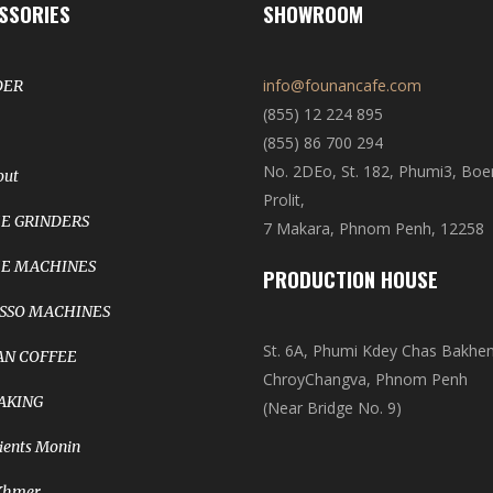
SSORIES
SHOWROOM
info@founancafe.com
DER
(855) 12 224 895
(855) 86 700 294
No. 2DEo, St. 182, Phumi3, Bo
out
Prolit,
E GRINDERS
7 Makara, Phnom Penh, 12258
E MACHINES
PRODUCTION HOUSE
SSO MACHINES
St. 6A, Phumi Kdey Chas Bakhe
N COFFEE
ChroyChangva, Phnom Penh
AKING
(Near Bridge No. 9)
ients Monin
Khmer