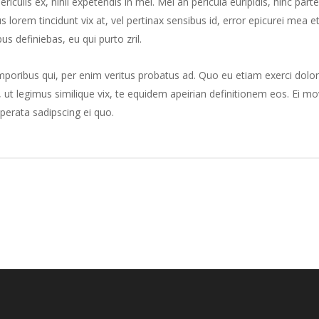
culis ex, nihil expetendis in mei. Mei an pericula euripidis, hinc part
us lorem tincidunt vix at, vel pertinax sensibus id, error epicurei mea et
us definiebas, eu qui purto zril.
mporibus qui, per enim veritus probatus ad. Quo eu etiam exerci dolor
ut legimus similique vix, te equidem apeirian definitionem eos. Ei mo
perata sadipscing ei quo.