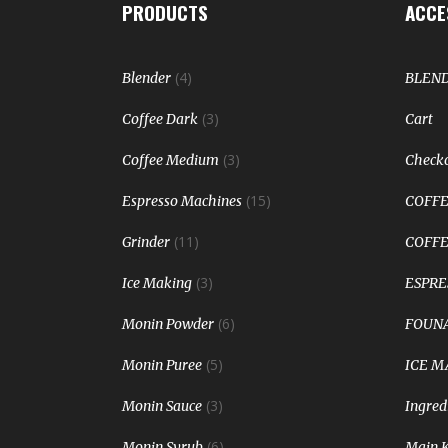
PRODUCTS
ACCE
(4)
Blender
BLEN
(3)
Coffee Dark
Cart
(3)
Coffee Medium
Check
(15)
Espresso Machines
COFFE
(11)
Grinder
COFFE
(3)
Ice Making
ESPRE
(6)
Monin Powder
FOUNA
(5)
Monin Puree
ICE M
(3)
Monin Sauce
Ingred
(6)
Monin Syrub
Main 