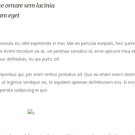
e ornare sem lacinia
am eget
culis ex, nihil expetendis in mei. Mei an pericula euripidis, hinc part
us lorem tincidunt vix at, vel pertinax sensibus id, error epicurei mea et
us definiebas, eu qui purto zril.
mporibus qui, per enim veritus probatus ad. Quo eu etiam exerci dolor
ut legimus similique vix, te equidem apeirian definitionem eos. Ei mo
perata sadipscing ei quo.