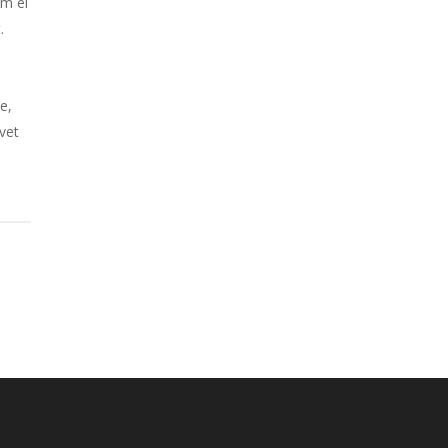
em ei
.
e,
vet