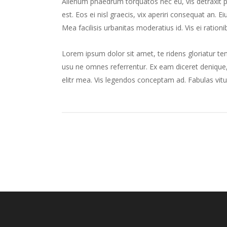
Alienum phaedrum torquatos nec eu, vis detraxit peri
est. Eos ei nisl graecis, vix aperiri consequat an. Ei
Mea facilisis urbanitas moderatius id. Vis ei rationib
Lorem ipsum dolor sit amet, te ridens gloriatur te
usu ne omnes referrentur. Ex eam diceret denique, 
elitr mea. Vis legendos conceptam ad. Fabulas vitu